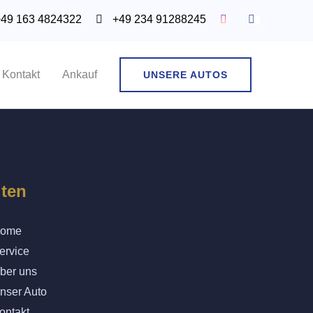
49 163 4824322
+49 234 91288245
Kontakt
Ankauf
UNSERE AUTOS
iten
ome
ervice
ber uns
nser Auto
ontakt