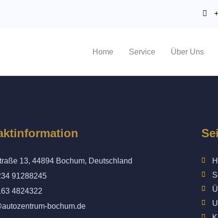
+
Home
Service
Über Uns
aktinformation
Se
traße 13, 44894 Bochum, Deutschland
H
S
234 91288245
Ü
163 4824322
U
@autozentrum-bochum.de
K